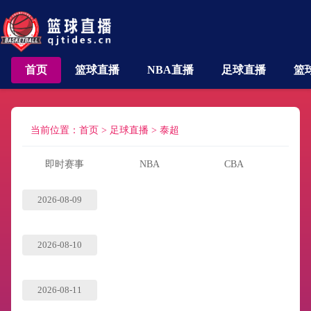
首页
篮球直播
NBA直播
足球直播
篮
当前位置：
首页
>
足球直播
>
泰超
即时赛事
NBA
CBA
2026-08-09
2026-08-10
2026-08-11