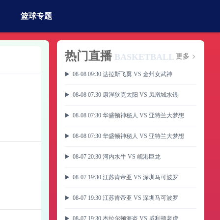
篮球专题
热门直播
BASKETBALL
更多
▶️ 08-08 09:30 达拉斯飞翼 VS 金州女武神
▶️ 08-08 07:30 康涅狄克太阳 VS 凤凰城水银
▶️ 08-08 07:30 华盛顿神秘人 VS 亚特兰大梦想
▶️ 08-08 07:30 华盛顿神秘人 VS 亚特兰大梦想
▶️ 08-07 20:30 河内水牛 VS 岘港巨龙
▶️ 08-07 19:30 江苏肯帝亚 VS 深圳马可波罗
▶️ 08-07 19:30 江苏肯帝亚 VS 深圳马可波罗
▶️ 08-07 19:30 杰拉尔顿海盗 VS 威利顿老虎