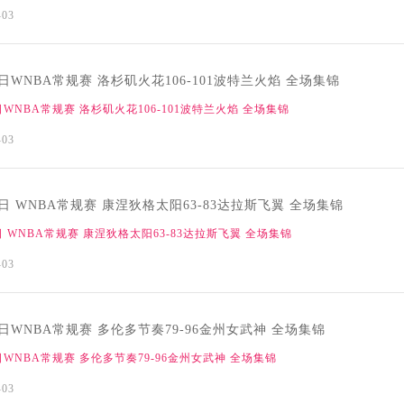
-03
3日WNBA常规赛 洛杉矶火花106-101波特兰火焰 全场集锦
3日WNBA常规赛 洛杉矶火花106-101波特兰火焰 全场集锦
-03
3日 WNBA常规赛 康涅狄格太阳63-83达拉斯飞翼 全场集锦
3日 WNBA常规赛 康涅狄格太阳63-83达拉斯飞翼 全场集锦
-03
3日WNBA常规赛 多伦多节奏79-96金州女武神 全场集锦
3日WNBA常规赛 多伦多节奏79-96金州女武神 全场集锦
-03