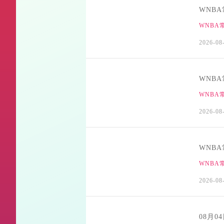
WNBA
WNBA常
2026-08
WNBA
WNBA
2026-08
WNBA
WNBA常
2026-08
08月0