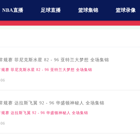
NBA直播
足球直播
篮球集锦
篮球录像
常规赛 菲尼克斯水星 82 - 96 亚特兰大梦想 全场集锦
常规赛 菲尼克斯水星 82 - 96 亚特兰大梦想 全场集锦
-06
常规赛 达拉斯飞翼 92 - 96 华盛顿神秘人 全场集锦
常规赛 达拉斯飞翼 92 - 96 华盛顿神秘人 全场集锦
-06