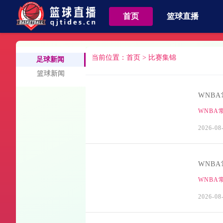
首页
篮球直播
当前位置：
首页
>
比赛集锦
足球新闻
篮球新闻
WNBA
WNBA
2026-08
WNBA
WNBA
2026-08