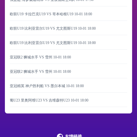
欧联U19 卡拉巴克U19 VS 哥本哈根U19
10-01 18:00
欧联U19 比利亚雷尔U19 VS 尤文图斯U19
10-01 18:00
欧联U19 比利亚雷尔U19 VS 尤文图斯U19
10-01 18:00
亚冠联2 狮城水手 VS 雪州
10-01 18:00
亚冠联2 狮城水手 VS 雪州
10-01 18:00
亚冠精英 神户胜利船 VS 墨尔本城
10-01 18:00
葡U23 里奥阿维U23 VS 吉维森特U23
10-01 18:00
友情链接