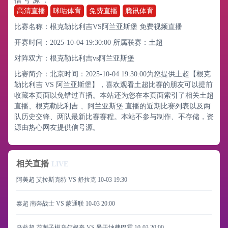
信 号 源 ：
高清直播
咪咕体育
免费直播
腾讯体育
比赛名称：根克勒比利吉VS阿兰亚斯堡 免费视频直播
开赛时间：2025-10-04 19:30:00
所属联赛：
土超
对阵双方：根克勒比利吉vs阿兰亚斯堡
比赛简介：北京时间：2025-10-04 19:30:00为您提供土超【根克
勒比利吉 VS 阿兰亚斯堡】，喜欢观看土超比赛的朋友可以提前
收藏本页面以免错过直播。本站还为您在本页面索引了相关土超
直播、根克勒比利吉 、阿兰亚斯堡 直播的近期比赛列表以及两
队历史交锋、两队最新比赛赛程。本站不参与制作、不存储，资
源由热心网友提供信号源。
相关直播
LIVE
阿美超 艾拉斯克特 VS 舒拉克
10-03 19:30
泰超 南奔战士 VS 蒙通联
10-03 20:00
乌兹超 花刺子模乌尔根奇 VS 曼干纳弗巴霍
10-03 20:00