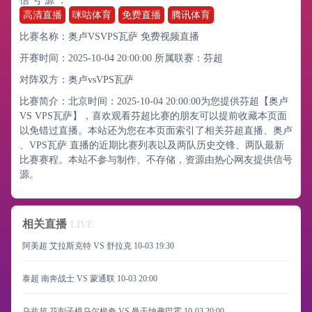
信 号 源 ：
高清直播
咪咕体育
免费直播
腾讯体育
比赛名称：奥卢VSVPS瓦萨 免费视频直播
开赛时间：2025-10-04 20:00:00
所属联赛：
芬超
对阵双方：奥卢vsVPS瓦萨
比赛简介：北京时间：2025-10-04 20:00:00为您提供芬超【奥卢
VS VPS瓦萨】，喜欢观看芬超比赛的朋友可以提前收藏本页面
以免错过直播。本站还为您在本页面索引了相关芬超直播、奥卢
、VPS瓦萨 直播的近期比赛列表以及两队历史交锋、两队最新
比赛赛程。本站不参与制作、不存储，资源由热心网友提供信号
源。
相关直播
LIVE
阿美超 艾拉斯克特 VS 舒拉克
10-03 19:30
泰超 南奔战士 VS 蒙通联
10-03 20:00
乌兹超 花刺子模乌尔根奇 VS 曼干纳弗巴霍
10-03 20:00