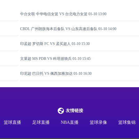
中台女联 中华电信女篮 VS 台北电力女篮
01-10 13:00
CBDL 广州朗肽海本后备队 VS 山东高速后备队
01-10 14:00
印孟超 罗切斯 FC VS 孟买超人
01-10 15:30
文莱超 MS PDB VS 科塔游骑兵
01-10 15:45
印尼超 巴日托 VS 佩西加雅加达
01-10 16:30
友情链接
篮球直播
足球直播
NBA直播
篮球录像
篮球集锦