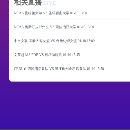
相关直播
LIVE
NCAA 曼哈顿大学 VS 圣玛丽山大学
01-10 13:00
NCAA 奥斯汀皮耶州立 VS 西佐治亚大学
01-10 13:00
中台女联 国泰人寿女篮 VS 台元纺织女篮
01-10 15:00
文莱超 MS PDB VS 科塔游骑兵
01-10 15:45
CBDL 山西汾酒后备队 VS 浙江稠州金租后备队
01-10 15:50