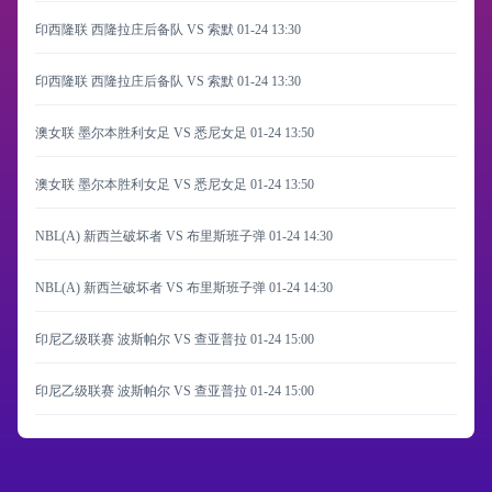
印西隆联 西隆拉庄后备队 VS 索默
01-24 13:30
印西隆联 西隆拉庄后备队 VS 索默
01-24 13:30
澳女联 墨尔本胜利女足 VS 悉尼女足
01-24 13:50
澳女联 墨尔本胜利女足 VS 悉尼女足
01-24 13:50
NBL(A) 新西兰破坏者 VS 布里斯班子弹
01-24 14:30
NBL(A) 新西兰破坏者 VS 布里斯班子弹
01-24 14:30
印尼乙级联赛 波斯帕尔 VS 查亚普拉
01-24 15:00
印尼乙级联赛 波斯帕尔 VS 查亚普拉
01-24 15:00