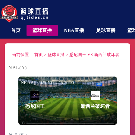
首页
篮球直播
NBA直播
足球直播
篮
当前位置：
首页
>
篮球直播
>
悉尼国王 VS 新西兰破坏者
NBL(A)
NBL(A) 2025-10-04 15:30:00
悉尼国王
新西兰破坏者