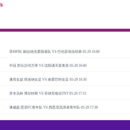
录像
菲MPBL 帕拉纳克爱国者队 VS 巴伦苏埃拉经典
05-29 16:00
中冠 邢台沙河万率 VS 沈阳满天星奥美
05-29 16:00
澳塔女超 塔洛纳女足 VS 南霍巴特女足
05-29 16:30
菲专员杯 博尔特斯 VS 菲律宾电信TNT
05-29 17:15
澳威超 悉尼FC青年队 VS 西悉尼流浪者青年队
05-29 17:30