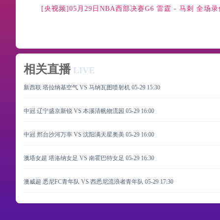
[央视频]05月29日NBA西部决赛G6 雷霆 - 马刺 全场
相关直播
LIVE
新西联 塔拉纳基空气 VS 马纳瓦图喷射机
05-29 15:30
中冠 辽宁盛京新锐 VS 本溪清帆物流园
05-29 16:00
中冠 邢台沙河万率 VS 沈阳满天星奥美
05-29 16:00
澳塔女超 塔洛纳女足 VS 南霍巴特女足
05-29 16:30
澳威超 悉尼FC青年队 VS 西悉尼流浪者青年队
05-29 17:30